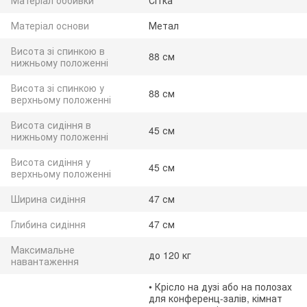
Матеріал оббивки
Сітка
Матеріал основи
Метал
Висота зі спинкою в
88 см
нижньому положенні
Висота зі спинкою у
88 см
верхньому положенні
Висота сидіння в
45 см
нижньому положенні
Висота сидіння у
45 см
верхньому положенні
Ширина сидіння
47 см
Глибина сидіння
47 см
Максимальне
до 120 кг
навантаження
• Крісло на дузі або на полозах
для конференц-залів, кімнат