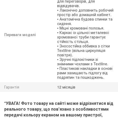
для переговорів, для
відвідувачів.
• Лаконічно доповнить робочий
простір або домашній кабінет.
• Анатомічна будова спинки та
сидіння.
• Міцні хромовані полозья.
• Каркас із цільної металевої
Переваги моделі
хромованої труби гарантує
стійкість стільця.
• Зносостійка оббивка з сітки
Textiline (вільна циркуляція
повітря).
• Зручні підлокітники зі
знімними чохлами з Textiline.
• Пластикові накладки в основі
рами захищають підлогу від
подряпин та пошкоджень.
Гарантія
12 місяців
*УВАГА! Фото товару на сайті може відрізнятися від
реального товару, що пов'язано з особливостями
передачі кольору екраном на вашому пристрої,