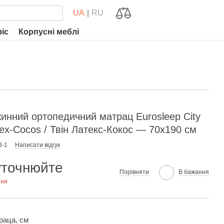
UA
RU
фіс
Корпусні меблі
инний ортопедичний матрац Eurosleep City
tex-Cocos / Твін Латекс-Кокос — 70х190 см
3-1
Написати відгук
уточнюйте
Порівняти
В бажання
ння
раца, см