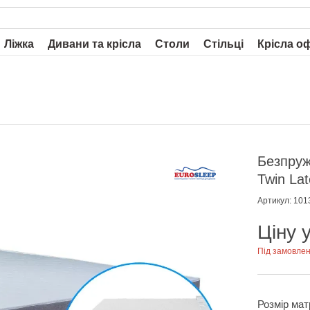
Ліжка
Дивани та крісла
Столи
Стільці
Крісла о
Безпруж
Twin La
Артикул: 101
Ціну 
Під замовле
Розмір мат