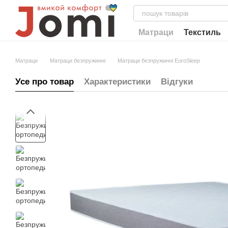
Перейти до основного контенту
Матраци
Текстиль
Матраци
Матраци безпружинні
Матраци безпружинні EuroSleep
Усе про товар
Характеристики
Відгуки