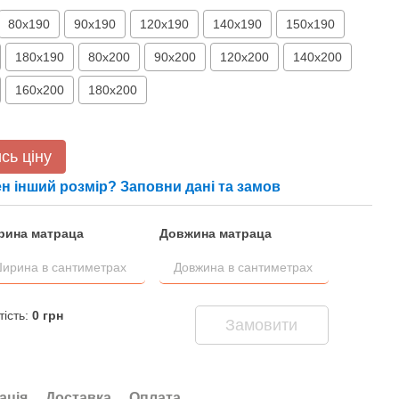
80х190
90х190
120х190
140х190
150х190
180х190
80х200
90х200
120х200
140х200
160х200
180х200
сь ціну
н інший розмір? Заповни дані та замов
ина матраца
Довжина матраца
ість:
0
грн
Замовити
ація
Доставка
Оплата