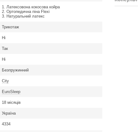
1. Латексовона кокосова койра
2. Ортопедична піна Flexi
3. Натуральний латекс
Трикотаж
Ні
Так
Ні
Безпружинний
City
EuroSleep
18 місяців
Україна
4334