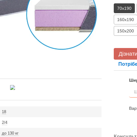
70х190
160х190
150х200
Дізнати
Потрібе
Шир
Варт
18
2/4
до 130 кг
Консульт