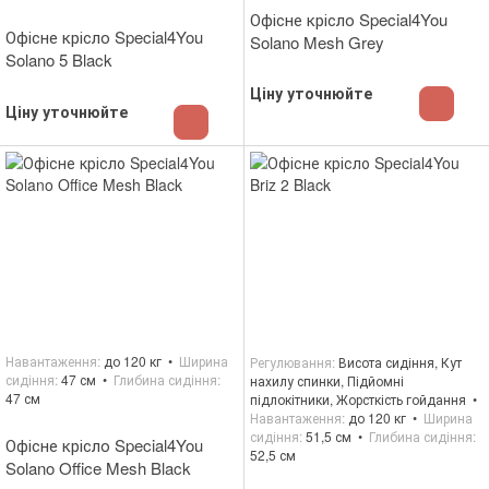
Офісне крісло Special4You
Офісне крісло Special4You
Solano Mesh Grey
Solano 5 Black
Ціну уточнюйте
Ціну уточнюйте
Навантаження
до 120 кг
Ширина
Регулювання
Висота сидіння, Кут
сидіння
47 см
Глибина сидіння
нахилу спинки, Підйомні
47 см
підлокітники, Жорсткість гойдання
Навантаження
до 120 кг
Ширина
сидіння
51,5 см
Глибина сидіння
Офісне крісло Special4You
52,5 см
Solano Office Mesh Black