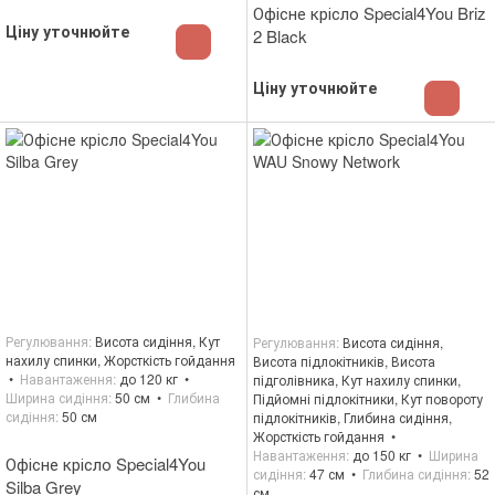
Офісне крісло Special4You Briz
Ціну уточнюйте
2 Black
Ціну уточнюйте
Регулювання
Висота сидіння, Кут
Регулювання
Висота сидіння,
нахилу спинки, Жорсткість гойдання
Висота підлокітників, Висота
Навантаження
до 120 кг
підголівника, Кут нахилу спинки,
Ширина сидіння
50 см
Глибина
Підйомні підлокітники, Кут повороту
сидіння
50 см
підлокітників, Глибина сидіння,
Жорсткість гойдання
Навантаження
до 150 кг
Ширина
Офісне крісло Special4You
сидіння
47 см
Глибина сидіння
52
Silba Grey
см