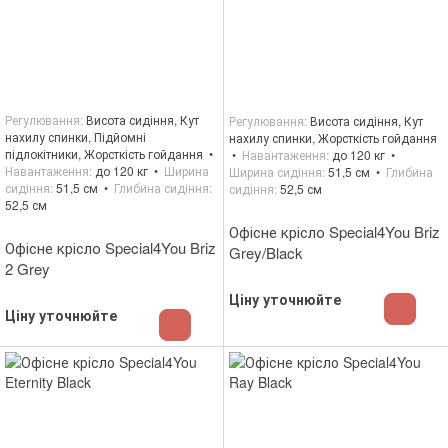
Регулювання
Висота сидіння, Кут
Регулювання
Висота сидіння, Кут
нахилу спинки, Підйомні
нахилу спинки, Жорсткість гойдання
підлокітники, Жорсткість гойдання
Навантаження
до 120 кг
Навантаження
до 120 кг
Ширина
Ширина сидіння
51,5 см
Глибина
сидіння
51,5 см
Глибина сидіння
сидіння
52,5 см
52,5 см
Офісне крісло Special4You Briz
Офісне крісло Special4You Briz
Grey/Black
2 Grey
Ціну уточнюйте
Ціну уточнюйте