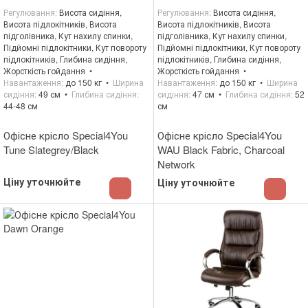
Регулювання
Висота сидіння,
Регулювання
Висота сидіння,
Висота підлокітників, Висота
Висота підлокітників, Висота
підголівника, Кут нахилу спинки,
підголівника, Кут нахилу спинки,
Підйомні підлокітники, Кут повороту
Підйомні підлокітники, Кут повороту
підлокітників, Глибина сидіння,
підлокітників, Глибина сидіння,
Жорсткість гойдання
Жорсткість гойдання
Навантаження
до 150 кг
Ширина
Навантаження
до 150 кг
Ширина
сидіння
49 см
Глибина сидіння
сидіння
47 см
Глибина сидіння
52
44-48 см
см
Офісне крісло Special4You
Офісне крісло Special4You
Tune Slategrey/Black
WAU Black Fabric, Charcoal
Network
Ціну уточнюйте
Ціну уточнюйте