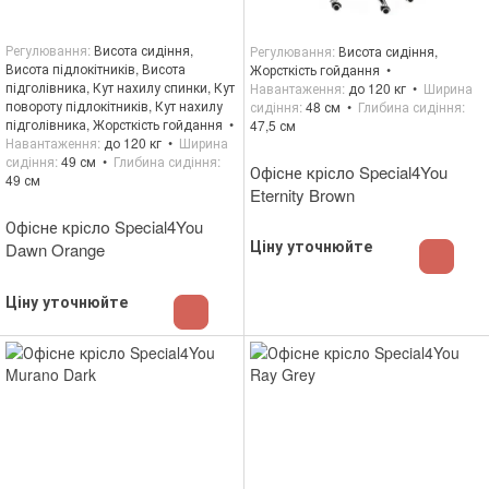
Регулювання
Висота сидіння,
Регулювання
Висота сидіння,
Висота підлокітників, Висота
Жорсткість гойдання
підголівника, Кут нахилу спинки, Кут
Навантаження
до 120 кг
Ширина
повороту підлокітників, Кут нахилу
сидіння
48 см
Глибина сидіння
підголівника, Жорсткість гойдання
47,5 см
Навантаження
до 120 кг
Ширина
сидіння
49 см
Глибина сидіння
Офісне крісло Special4You
49 см
Eternity Brown
Офісне крісло Special4You
Ціну уточнюйте
Dawn Orange
Ціну уточнюйте