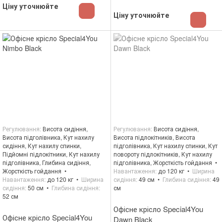
Ціну уточнюйте
Ціну уточнюйте
Регулювання
Висота сидіння,
Регулювання
Висота сидіння,
Висота підголівника, Кут нахилу
Висота підлокітників, Висота
сидіння, Кут нахилу спинки,
підголівника, Кут нахилу спинки, Кут
Підйомні підлокітники, Кут нахилу
повороту підлокітників, Кут нахилу
підголівника, Глибина сидіння,
підголівника, Жорсткість гойдання
Жорсткість гойдання
Навантаження
до 120 кг
Ширина
Навантаження
до 120 кг
Ширина
сидіння
49 см
Глибина сидіння
49
сидіння
50 см
Глибина сидіння
см
52 см
Офісне крісло Special4You
Офісне крісло Special4You
Dawn Black