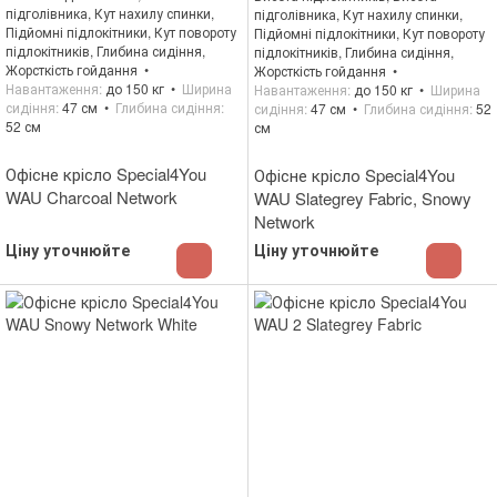
підголівника, Кут нахилу спинки,
підголівника, Кут нахилу спинки,
Підйомні підлокітники, Кут повороту
Підйомні підлокітники, Кут повороту
підлокітників, Глибина сидіння,
підлокітників, Глибина сидіння,
Жорсткість гойдання
Жорсткість гойдання
Навантаження
до 150 кг
Ширина
Навантаження
до 150 кг
Ширина
сидіння
47 см
Глибина сидіння
сидіння
47 см
Глибина сидіння
52
52 см
см
Офісне крісло Special4You
Офісне крісло Special4You
WAU Charcoal Network
WAU Slategrey Fabric, Snowy
Network
Ціну уточнюйте
Ціну уточнюйте