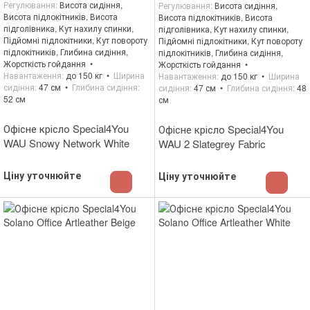
Регулювання
Висота сидіння,
Регулювання
Висота сидіння,
Висота підлокітників, Висота
Висота підлокітників, Висота
підголівника, Кут нахилу спинки,
підголівника, Кут нахилу спинки,
Підйомні підлокітники, Кут повороту
Підйомні підлокітники, Кут повороту
підлокітників, Глибина сидіння,
підлокітників, Глибина сидіння,
Жорсткість гойдання
Жорсткість гойдання
Навантаження
до 150 кг
Ширина
Навантаження
до 150 кг
Ширина
сидіння
47 см
Глибина сидіння
сидіння
47 см
Глибина сидіння
48
52 см
см
Офісне крісло Special4You
Офісне крісло Special4You
WAU Snowy Network White
WAU 2 Slategrey Fabric
Ціну уточнюйте
Ціну уточнюйте