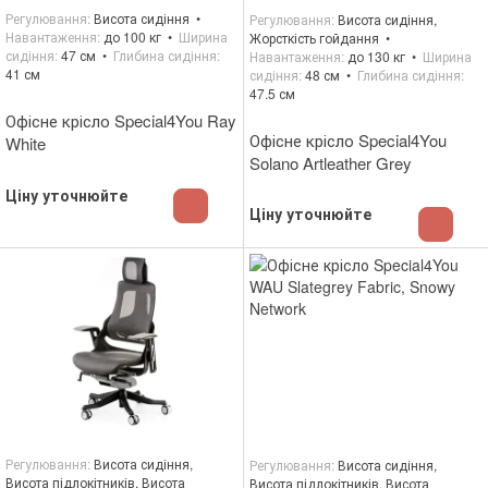
Регулювання
Висота сидіння
Регулювання
Висота сидіння,
Навантаження
до 100 кг
Ширина
Жорсткість гойдання
сидіння
47 см
Глибина сидіння
Навантаження
до 130 кг
Ширина
41 см
сидіння
48 см
Глибина сидіння
47.5 см
Офісне крісло Special4You Ray
Офісне крісло Special4You
White
Solano Artleather Grey
Ціну уточнюйте
Ціну уточнюйте
Регулювання
Висота сидіння,
Регулювання
Висота сидіння,
Висота підлокітників, Висота
Висота підлокітників, Висота