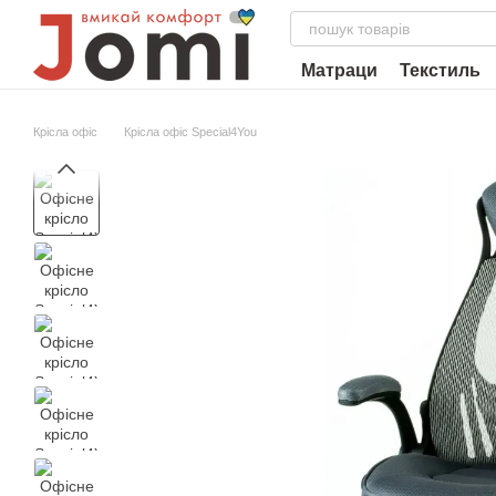
Перейти до основного контенту
Матраци
Текстиль
Крісла офіс
Крісла офіс Special4You