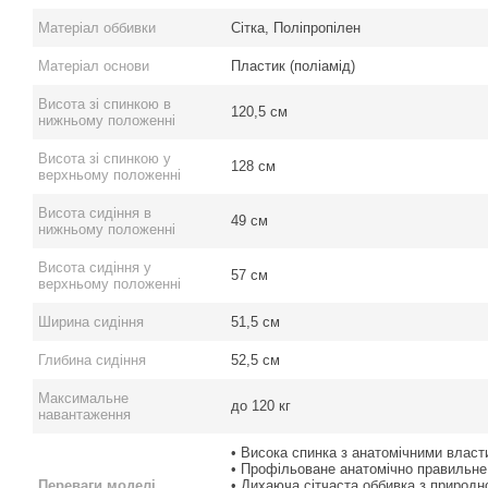
Матеріал оббивки
Сітка, Поліпропілен
Матеріал основи
Пластик (поліамід)
Висота зі спинкою в
120,5 см
нижньому положенні
Висота зі спинкою у
128 см
верхньому положенні
Висота сидіння в
49 см
нижньому положенні
Висота сидіння у
57 см
верхньому положенні
Ширина сидіння
51,5 см
Глибина сидіння
52,5 см
Максимальне
до 120 кг
навантаження
• Висока спинка з анатомічними влас
• Профільоване анатомічно правильне
Переваги моделі
• Дихаюча сітчаста оббивка з природн