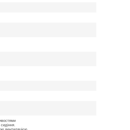
тивостями
 сидіння.
ою вентиляцією.