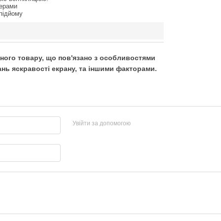
перами
 підйому
ьного товару, що пов'язано з особливостями
нь яскравості екрану, та іншими факторами.
Увійти за допомогою