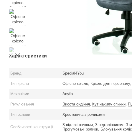
Характеристики
Бренд
Special4You
Тип крісла
Офісне крісло
,
Крісло для персоналу
Механізми
Anyfix
Регулювання
Висота сидіння
,
Кут нахилу спинки
,
Пі
Тип основи
Хрестовина з роликами
З підлокітниками, З підголівником, З 
Особливості конструкції
Прогумовані ролики, Блокування коліс,