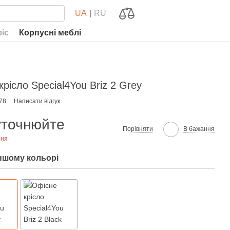
UA
RU
фіс
Корпусні меблі
крісло Special4You Briz 2 Grey
78
Написати відгук
уточнюйте
Порівняти
В бажання
ння
іншому кольорі