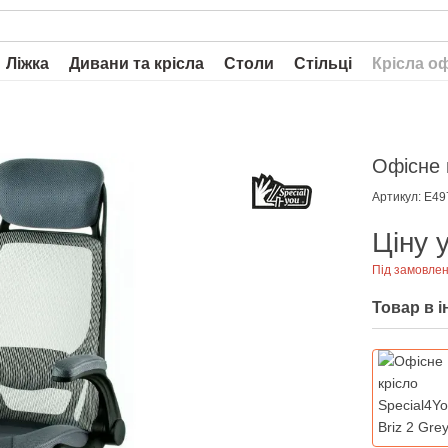
Ліжка
Дивани та крісла
Столи
Стільці
Крісла о
Офісне 
Артикул: E49
Ціну 
Під замовле
Товар в 