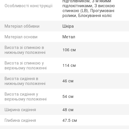
підголівником, З м'якими
Особливості конструкції
підлокітниками, З високою
спинкою (LB), Прогумовані
ролики, Блокування коліс
Матеріал оббивки
Шкіра
Матеріал основи
Метал
Висота зі спинкою в
106 см
нижньому положенні
Висота зі спинкою у
114 см
верхньому положенні
Висота сидіння в
46 см
нижньому положенні
Висота сидіння у
54 см
верхньому положенні
Ширина сидіння
48 см
Глибина сидіння
47.5 см