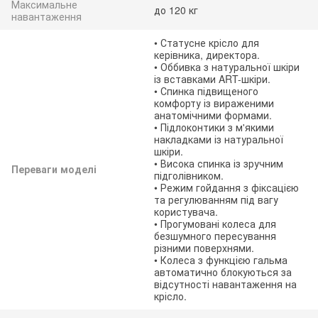
Максимальне
до 120 кг
навантаження
• Статусне крісло для
керівника, директора.
• Оббивка з натуральної шкіри
із вставками ART-шкіри.
• Спинка підвищеного
комфорту із вираженими
анатомічними формами.
• Підлоконтики з м'якими
накладками із натуральної
шкіри.
• Висока спинка із зручним
Переваги моделі
підголівником.
• Режим гойдання з фіксацією
та регулюванням під вагу
користувача.
• Прогумовані колеса для
безшумного пересування
різними поверхнями.
• Колеса з функцією гальма
автоматично блокуються за
відсутності навантаження на
крісло.