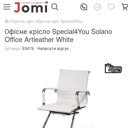
Крісла офіс
Крісла офіс Special4You
Офісне крісло Special4You Solano
Office Artleather White
Артикул:
E5876
Написати відгук