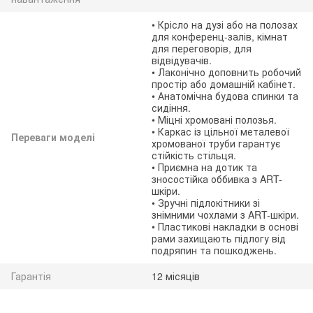
• Крісло на дузі або на полозах
для конференц-залів, кімнат
для переговорів, для
відвідувачів.
• Лаконічно доповнить робочий
простір або домашній кабінет.
• Анатомічна будова спинки та
сидіння.
• Міцні хромовані полозья.
• Каркас із цільної металевої
Переваги моделі
хромованої труби гарантує
стійкість стільця.
• Приємна на дотик та
зносостійка оббивка з ART-
шкіри.
• Зручні підлокітники зі
знімними чохлами з ART-шкіри.
• Пластикові накладки в основі
рами захищають підлогу від
подряпин та пошкоджень.
Гарантія
12 місяців