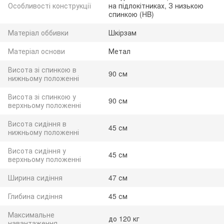
Особливості конструкції
на підлокітниках, З низькою
спинкою (HB)
Матеріал оббивки
Шкірзам
Матеріал основи
Метал
Висота зі спинкою в
90 см
нижньому положенні
Висота зі спинкою у
90 см
верхньому положенні
Висота сидіння в
45 см
нижньому положенні
Висота сидіння у
45 см
верхньому положенні
Ширина сидіння
47 см
Глибина сидіння
45 см
Максимальне
до 120 кг
навантаження