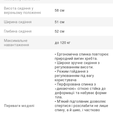
Висота сидіння у
58 см
верхньому положенні
Ширина сидіння
51 см
Глибина сидіння
52 см
Максимальне
до 120 кг
навантаження
• Ергономічна спинка повторює
природний вигин хребта.
• Широке зручне сидіння з
регулюванням висоти.
• Режим гойдання з
регулюванням під вагу
користувача
• Перфорована спинка з
«дихаючою» сіткою стійка до
деформації та набуває форми
тіла.
• М'який підголівник дозволяє
Переваги моделі
спертися і розслабити не лише
спину, а й шию, і частково