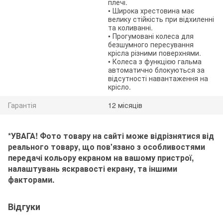
плечі.
• Широка хрестовина має
велику стійкість при відхиленні
та коливанні.
• Прогумовані колеса для
безшумного пересування
крісла різними поверхнями.
• Колеса з функцією гальма
автоматично блокуються за
відсутності навантаження на
крісло.
Гарантія
12 місяців
*УВАГА! Фото товару на сайті може відрізнятися від
реального товару, що пов'язано з особливостями
передачі кольору екраном на вашому пристрої,
налаштувань яскравості екрану, та іншими
факторами.
Відгуки