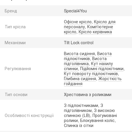
Бренд
Special4You
Офісне крісло
,
Крісло для
Тип крісла
персоналу
,
Комп'ютерне
крісло
,
Крісло керівника
Механізми
Tilt Lock control
Висота сидіння
,
Висота
підлокітників
,
Висота
підголівника
,
Кут нахилу
Регулювання
спинки
,
Підйомні підлокітники
,
Кут повороту підлокітників
,
Глибина сидіння
,
Жорсткість
гойдання
Тип основи
Хрестовина з роликами
З підлокітниками, З
підголівником, З високою
Особливості конструкції
спинкою (LB), Прогумовані
ролики, Блокування коліс,
Спинка із сітки