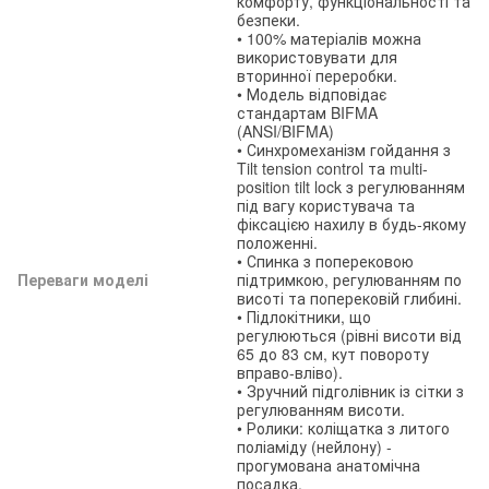
комфорту, функціональності та
безпеки.
• 100% матеріалів можна
використовувати для
вторинної переробки.
• Модель відповідає
стандартам BIFMA
(ANSI/BIFMA)
• Синхромеханізм гойдання з
Tilt tension control та multi-
position tilt lock з регулюванням
під вагу користувача та
фіксацією нахилу в будь-якому
положенні.
• Спинка з поперековою
Переваги моделі
підтримкою, регулюванням по
висоті та поперековій глибині.
• Підлокітники, що
регулюються (рівні висоти від
65 до 83 см, кут повороту
вправо-вліво).
• Зручний підголівник із сітки з
регулюванням висоти.
• Ролики: коліщатка з литого
поліаміду (нейлону) -
прогумована анатомічна
посадка.