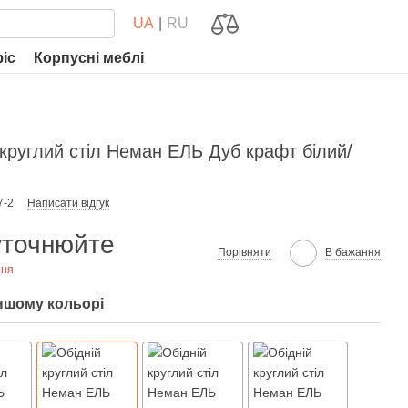
UA
RU
фіс
Корпусні меблі
 круглий стіл Неман ЕЛЬ Дуб крафт білий/
7-2
Написати відгук
уточнюйте
Порівняти
В бажання
ння
іншому кольорі