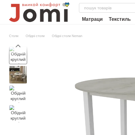
Перейти до основного контенту
Матраци
Текстиль
Столи
Обідні столи
Обідні столи Neman