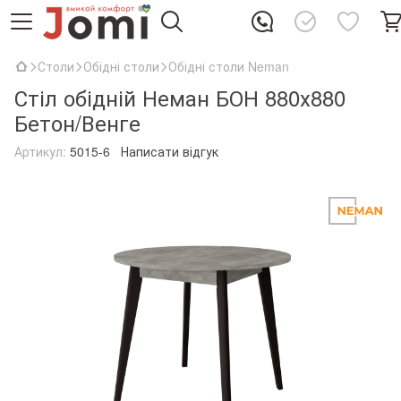
Столи
Обідні столи
Обідні столи Neman
Стіл обідній Неман БОН 880х880
Бетон/Венге
Артикул:
5015-6
Написати відгук