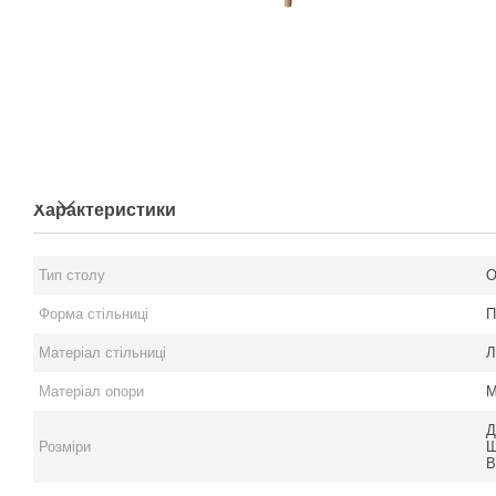
Характеристики
Тип столу
О
Форма стільниці
П
Матеріал стільниці
Л
Матеріал опори
М
Д
Розміри
Ш
В