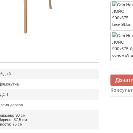
бідній
Дізнати
рямокутна
Консульт
ДСП
асив дерева
овжина: 90 см
ирина: 67,5 см
исота: 75 см