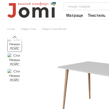
Перейти до основного контенту
Матраци
Текстиль
Столи
Обідні столи
Обідні столи Neman