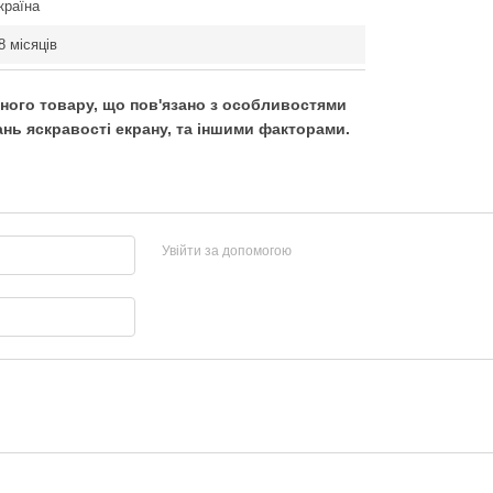
країна
8 місяців
ьного товару, що пов'язано з особливостями
нь яскравості екрану, та іншими факторами.
Увійти за допомогою