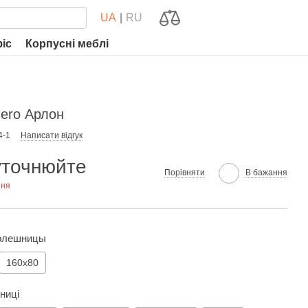
UA
RU
фіс
Корпусні меблі
nero Арлон
4-1
Написати відгук
уточнюйте
Порівняти
В бажання
ння
толешницы
160х80
ьниці