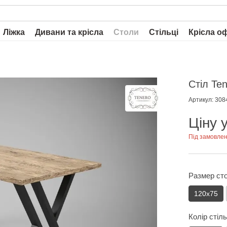
Ліжка
Дивани та крісла
Столи
Стільці
Крісла о
Стіл Te
Артикул: 308
Ціну 
Під замовле
Размер с
120х75
Колір стіл