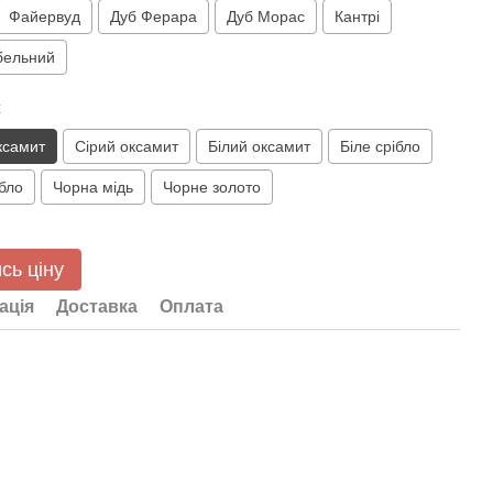
Файервуд
Дуб Ферара
Дуб Морас
Кантрі
бельний
к
ксамит
Сірий оксамит
Білий оксамит
Біле срібло
бло
Чорна мідь
Чорне золото
сь ціну
ація
Доставка
Оплата