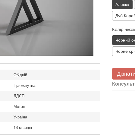
Аляска
Дуб Кора
Колір ніжо
Чорний о
Чорне срі
Дізнати
Обідній
Консульт
Прямокутна
ЛДСП
Метал
Україна
18 місяців