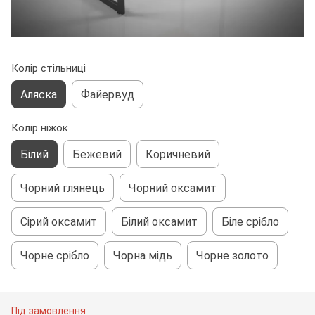
Колір стільниці
Аляска
Файервуд
Колір ніжок
Білий
Бежевий
Коричневий
Чорний глянець
Чорний оксамит
Сірий оксамит
Білий оксамит
Біле срібло
Чорне срібло
Чорна мідь
Чорне золото
Під замовлення