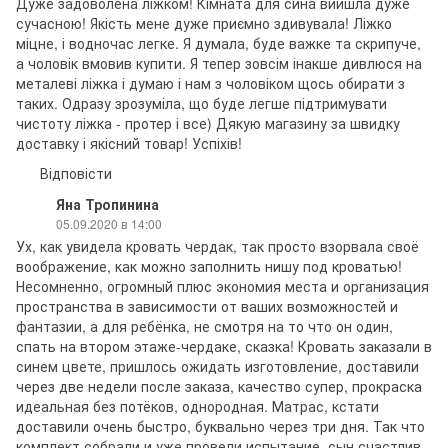
Дуже задоволена ліжком! Кімната для сина вийшла дуже
сучасною! Якість мене дуже приємно здивувала! Ліжко
міцне, і водночас легке. Я думала, буде важке та скрипуче,
а чоловік вмовив купити. Я тепер зовсім інакше дивлюся на
металеві ліжка і думаю і нам з чоловіком щось обирати з
таких. Одразу зрозуміла, що буде легше підтримувати
чистоту ліжка - протер і все) Дякую магазину за швидку
доставку і якісний товар! Успіхів!
Відповісти
Яна Тропинина
05.09.2020 в 14:00
Ух, как увидела кровать чердак, так просто взорвала своё
воображение, как можно заполнить нишу под кроватью!
Несомненно, огромный плюс экономия места и организация
пространства в зависимости от ваших возможностей и
фантазии, а для ребёнка, не смотря на то что он один,
спать на втором этаже-чердаке, сказка! Кровать заказали в
синем цвете, пришлось ожидать изготовление, доставили
через две недели после заказа, качество супер, прокраска
идеальная без потёков, однородная. Матрас, кстати
доставили очень быстро, буквально через три дня. Так что
комплект собрали и уже провели испытание, сын счастлив,