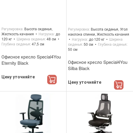
Регулировка
Высота сиденья,
Регулировка
Высота сиденья, Угол
Жесткость качания
Нагрузка
до
наклона спинки, Жесткость качания
120 кг
Ширина сиденья
48 см
Нагрузка
до 120 кг
Ширина
Глубина сиденья
47,5 см
сиденья
50 см
Глубина сиденья
50 см
Офисное кресло Special4You
Офисное кресло Special4You
Eternity Black
Silba Black
Цену уточняйте
Цену уточняйте