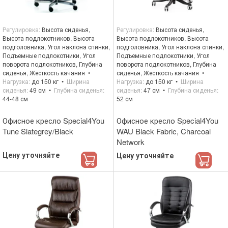
Регулировка
Высота сиденья,
Регулировка
Высота сиденья,
Высота подлокотников, Высота
Высота подлокотников, Высота
подголовника, Угол наклона спинки,
подголовника, Угол наклона спинки,
Подъемные подлокотники, Угол
Подъемные подлокотники, Угол
поворота подлокотников, Глубина
поворота подлокотников, Глубина
сиденья, Жесткость качания
сиденья, Жесткость качания
Нагрузка
до 150 кг
Ширина
Нагрузка
до 150 кг
Ширина
сиденья
49 см
Глубина сиденья
сиденья
47 см
Глубина сиденья
44-48 см
52 см
Офисное кресло Special4You
Офисное кресло Special4You
Tune Slategrey/Black
WAU Black Fabric, Charcoal
Network
Цену уточняйте
Цену уточняйте