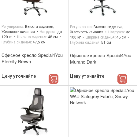
Регулировка
Высота сиденья,
Регулировка
Высота сиденья,
Жесткость качания
Нагрузка
до
Жесткость качания
Нагрузка
до
120 кг
Ширина сиденья
48 см
100 кг
Ширина сиденья
45 см
Глубина сиденья
47,5 см
Глубина сиденья
51 см
Офисное кресло Special4You
Офисное кресло Special4You
Eternity Brown
Murano Dark
Цену уточняйте
Цену уточняйте