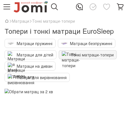
Матраци
Тонкі матраци-топери
Топери і тонкі матраци EuroSleep
Матраци пружинні
Матраци безпружинні
Матраци для дітей
Тонкі матраци-топери
Матраци на диван
Топери для вирівнювання