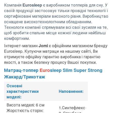
Компанія
Eurosleep
є виробником топперів для сну. У
своїй продукції застосовує тільки провідні технології і
сертифіковані матеріали високого рівня. Виробництво
оснащене високотехнологічним обладнанням.
Технологи компанії спрямували всі свої зусилля на те,
щоб зробити спальне місце кожної людини найбільш
комфортним.
Інтернет-магазин
Jomi
є офіційним магазином бренду
Eurosleep. Купуючи матраци на нашому сайті, Ви
отримуєте офіційну гарантію виробника і гарантію
якості, а також безпеку процесу Вашої покупки.
Матрац-топпер
Euro
sleep Slim Super Strong
Жакард/Трикотаж
Основні
характеристики
Наповнення:
моделі:
Висота моделі: 6 см
1.Синтефлекс
Жорсткість сторін: