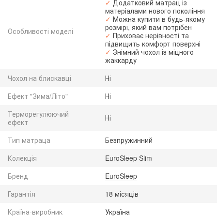
✓
Додатковий матрац із
матеріалами нового покоління
✓
Можна купити в будь-якому
розмірі, який вам потрібен
Особливості моделі
✓
Приховає нерівності та
підвищить комфорт поверхні
✓
Знімний чохол із міцного
жаккарду
Чохол на блискавці
Ні
Ефект "Зима/Літо"
Ні
Терморегулюючий
Ні
ефект
Тип матраца
Безпружинний
Колекція
EuroSleep Slim
Бренд
EuroSleep
Гарантія
18 місяців
Країна-виробник
Україна