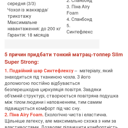
2. Спанбонд
середня (3/3)
3. Піна Airy
Чохол із жаккарда/
Foam
трикотажу
4. Спанбонд
Максимальне
5.
навантаження: до 200 кг
Синтефлекс
Гарантія: 18 місяців
5 причин придбати тонкий матрац-топпер Slim
Super Strong:
1. Подвійний шар Синтефлексу
– матеріалу, який
знаходиться під тканиною чохла. З його
допомогою постійно відбувається
безперешкодна циркуляція повітря. Завдяки
об'ємній структурі, створюється повітряна подушка
між тілом людини і наповненням, тим самим
підвищується комфорт під час сну.
2. Піна Airy Foam.
Екологічно чиста і еластична.
Щільніше латексу, але максимально схожа з ним за
властивостями. Дозволяє підвищити комфортність