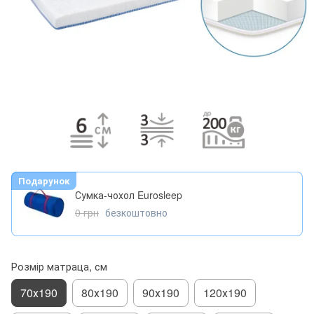
Подарунок
Сумка-чохол Eurosleep
0 грн
безкоштовно
Розмір матраца, см
70х190
80х190
90х190
120х190