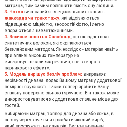
матраца, тим самим поліпшити якість сну людини.
3. Чохол
виконаний зі спеціалізованих тканин -
жаккарда чи трикотажу
, які відрізняються
підвищеною міцністю, зносостійкістю, і легко
впораються з навантаженнями.
4. Захисне полотно Спанбонд
, що складається з
синтетичних волокон, які скріплюються
безклейовим методом. Як наслідок - матеріал навіть
при впливі високих температур не
випаровує шкідливих речовин, і не створює
парникового ефекту.
5. Модель вирішує безліч проблем:
виправляє
нерівності дивана, додає Вашому матрацу додаткової
помірної пружності. Такий топпер зробить Вашу
спальну поверхню рівною і зручною. Він також може
використовуватися як додаткове спальне місце для
гостей.
Вибираючи матрац-топпер для дивана або ліжка, в
першу чергу хочеться придбати якісний виріб,
який прослужить не один рік. Будьте впевнені,