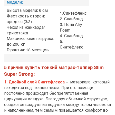
модели:
Высота модели: 6 см
1.Синтефлекс
Жесткость сторон:
2. Спанбонд
средняя (3/3)
3. Пена Airy
Чехол из жаккарда/
Foam
трикотажа
4. Спанбонд
Максимальная нагрузка:
5.
до 200 кг
Синтефлекс
Гарантия: 18 месяцев
5 причин купить тонкий матрас-топпер Slim
Super Strong:
1. Двойной слой Синтефлекса
– материала, который
находится под тканью чехла. При его помощи
постоянно происходит беспрепятственная
циркуляция воздуха. Благодаря объемной структуре,
создается воздушная подушка между телом человека
и наполнением, тем самым повышается комфорт во