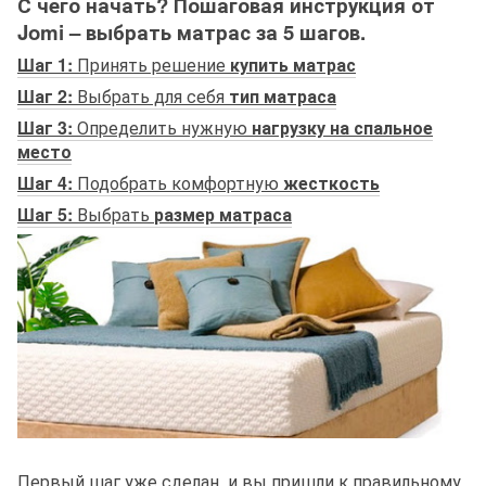
С чего начать? Пошаговая инструкция от
Jomi – выбрать матрас за 5 шагов.
Шаг 1:
Принять решение
купить матрас
Шаг 2:
Выбрать для себя
тип матраса
Шаг 3:
Определить нужную
нагрузку на спальное
место
Шаг 4:
Подобрать комфортную
жесткость
Шаг 5:
Выбрать
размер матраса
Первый шаг
уже сделан, и вы пришли к правильному