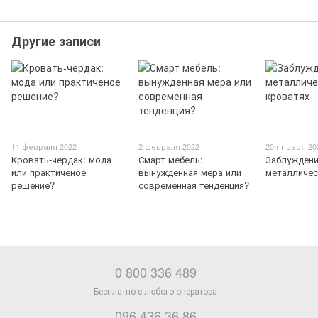
Другие записи
11 февраля 2022
2 февраля 2022
20 января 20
Кровать-чердак: мода
Смарт мебель:
Заблуждени
или практиченое
вынужденная мера или
металличес
решение?
современная тенденция?
0 800 336 489
096 436 36 86