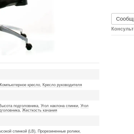
Сообщи
Консульт
Компьютерное кресло
,
Кресло руководителя
Высота подголовника
,
Угол наклона спинки
,
Угол
дголовника
,
Жесткость качания
сокой спинкой (LB), Прорезиненные ролики,