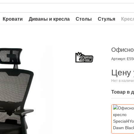
Кровати
Диваны и кресла
Столы
Стулья
Крес
Офисное
Артикул: E55
Цену 
Нет в налич
Товар в 