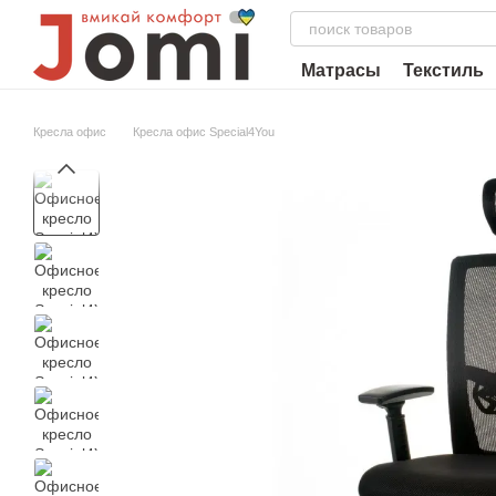
Перейти к основному контенту
Матрасы
Текстиль
Кресла офис
Кресла офис Special4You