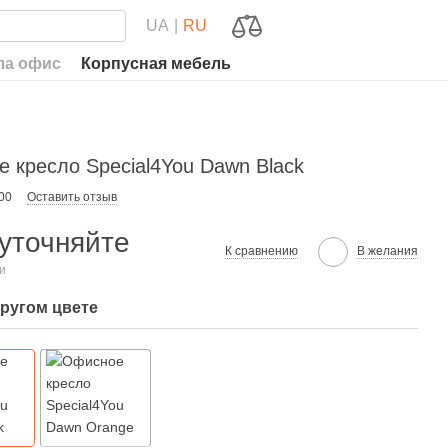
UA
RU
ла офис
Корпусная мебель
 кресло Special4You Dawn Black
00
Оставить отзыв
уточняйте
К сравнению
В желания
ии
другом цвете