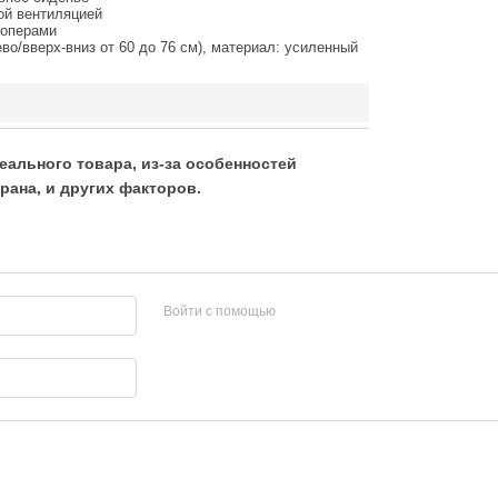
ой вентиляцией
топерами
во/вверх-вниз от 60 до 76 см), материал: усиленный
еального товара, из-за особенностей
рана, и других факторов.
Войти с помощью