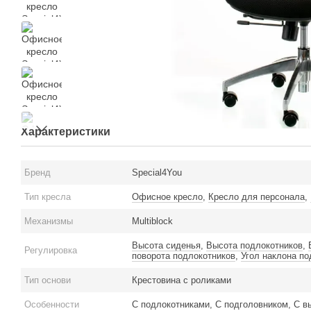
Характеристики
Бренд
Special4You
Тип кресла
Офисное кресло
,
Кресло для персонала
,
Механизмы
Multiblock
Высота сиденья
,
Высота подлокотников
,
Регулировка
поворота подлокотников
,
Угол наклона по
Тип основи
Крестовина с роликами
Особенности
С подлокотниками, С подголовником, С вы