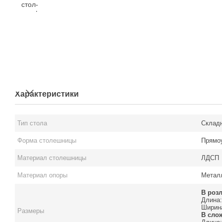
Характеристики
Тип стола
Складн
Форма столешницы
Прямо
Материал столешницы
ЛДСП
Материал опоры
Металл
В роз
Длина:
Ширина
Размеры
В сло