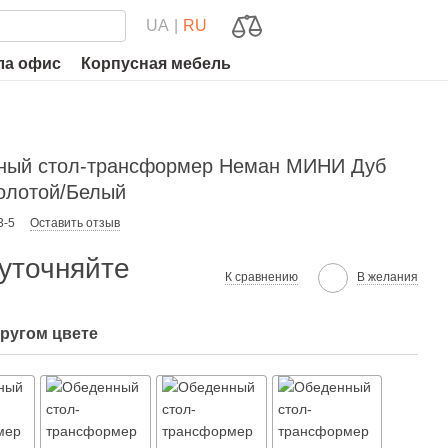
UA
RU
ла офис
Корпусная мебель
ный стол-трансформер Неман МИНИ Дуб
олотой/Белый
3-5
Оставить отзыв
уточняйте
К сравнению
В желания
другом цвете