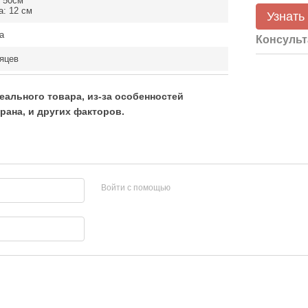
 50см
: 12 см
Узнать
а
Консульт
яцев
еального товара, из-за особенностей
рана, и других факторов.
Войти с помощью