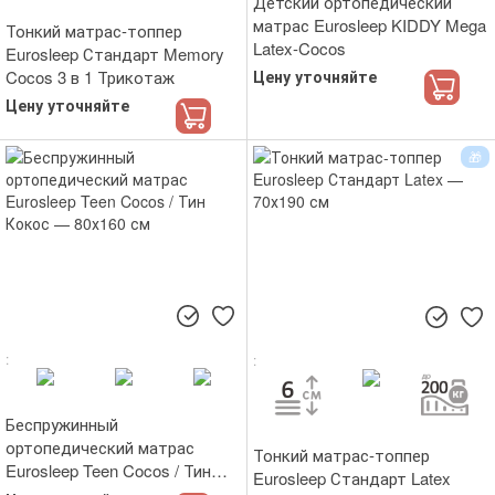
Детский ортопедический
матрас Eurosleep KIDDY Mega
Тонкий матрас-топпер
Latex-Cocos
Eurosleep Стандарт Memory
Cocos 3 в 1 Трикотаж
Цену уточняйте
Цену уточняйте
Беспружинный
ортопедический матрас
Тонкий матрас-топпер
Eurosleep Teen Cocos / Тин
Eurosleep Стандарт Latex
Кокос