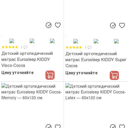
1
1
Детский ортопедический
Детский ортопедический
матрас Eurosleep KIDDY
матрас Eurosleep KIDDY Super
Visco-Сoсos
Cocos
Цену уточняйте
Цену уточняйте