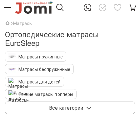
Матрасы
Ортопедические матрасы
EuroSleep
Матрасы пружинные
Матрасы беспружинные
Матрасы для детей
Тонкие матрасы-топперы
Матрасы на диван
Все категории
Топперы для выравнивания