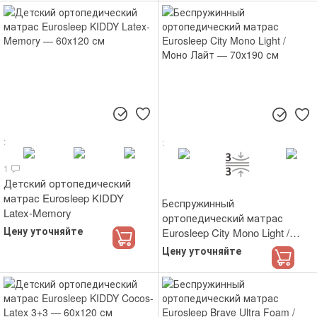
1
Детский ортопедический
матрас Eurosleep KIDDY
Беспружинный
Latex-Memory
ортопедический матрас
Цену уточняйте
Eurosleep City Mono Light /
Моно Лайт
Цену уточняйте