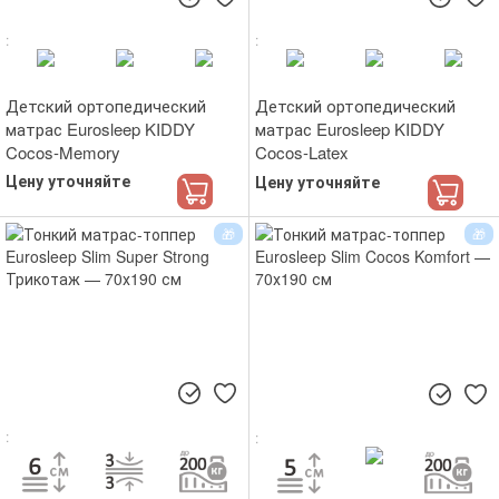
Детский ортопедический
Детский ортопедический
матрас Eurosleep KIDDY
матрас Eurosleep KIDDY
Cocos-Memory
Cocos-Latex
Цену уточняйте
Цену уточняйте