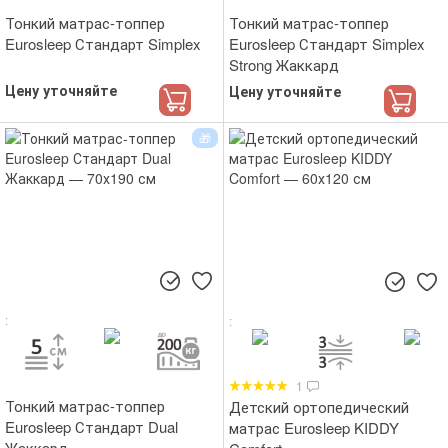
Тонкий матрас-топпер
Тонкий матрас-топпер
Eurosleep Стандарт Simplex
Eurosleep Стандарт Simplex
Strong Жаккард
Цену уточняйте
Цену уточняйте
1
Тонкий матрас-топпер
Детский ортопедический
Eurosleep Стандарт Dual
матрас Eurosleep KIDDY
Жаккард