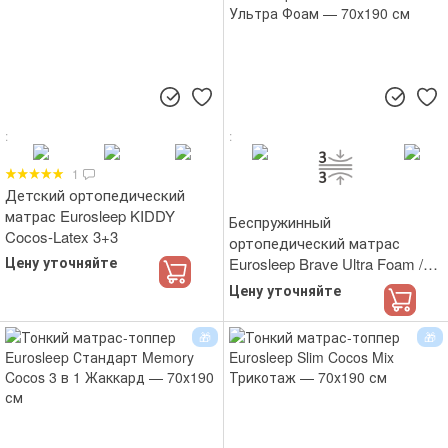
1
Детский ортопедический
матрас Eurosleep KIDDY
Беспружинный
Cocos-Latex 3+3
ортопедический матрас
Цену уточняйте
Eurosleep Brave Ultra Foam /
Ультра Фоам
Цену уточняйте