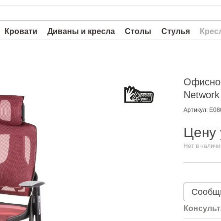
Кровати
Диваны и кресла
Столы
Стулья
Крес
Офисное
Network
Артикул: E08
Цену 
Нет в налич
Сообщи
Консульт