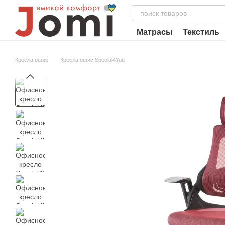
Перейти к основному контенту
Матрасы
Текстиль
Кресла офис
Кресла офис Special4You