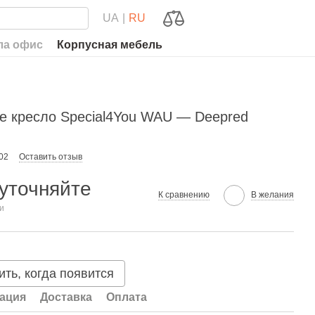
UA
RU
ла офис
Корпусная мебель
 кресло Special4You WAU — Deepred
02
Оставить отзыв
уточняйте
К сравнению
В желания
ии
ть, когда появится
ация
Доставка
Оплата